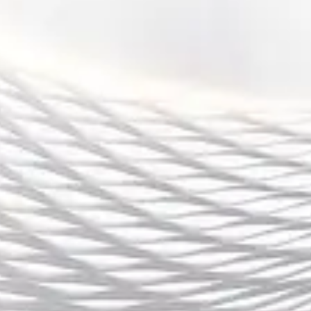
在选择英超直播平台时，球迷们不仅要注重平台的技术实
力，还需要考虑到个人的观赛需求。只有选择到合适的直播
平台，才能在英超这项全球最受欢迎的足球联赛中，尽情享
受每一场精彩的比赛。
德甲赛事免费观看最新网站推荐和使用方法详
解
本文将对德甲赛事免费观看最新网站推荐和使用方法进行详
细的分析与介绍。作为全球最受欢迎的足球赛事之一，德甲
不仅吸引了大量的球迷，还因其精彩纷呈的比赛而备受关
注。随着互联网技术的飞速发展，越来越多的网站和...