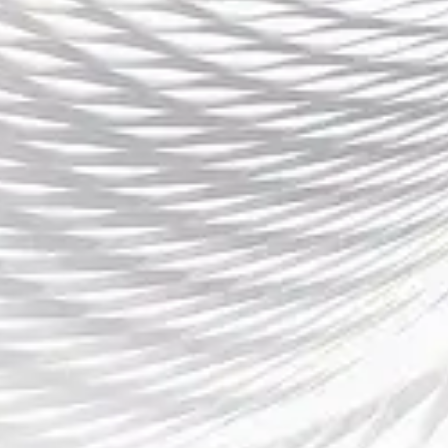
门线技术赋能现代足球裁判判罚精准
化发展的创新应用研究与未来探索
摘要：随着现代足球竞技水平不断提升，比赛节奏加
快、攻防转换更加激烈，传统依靠裁判员肉眼判断的执
法模式逐渐面临更高精度要求。门线技术作为足球智能
化发展的重要成果，通过高速摄像、传感识别、数据分
析等先进技...