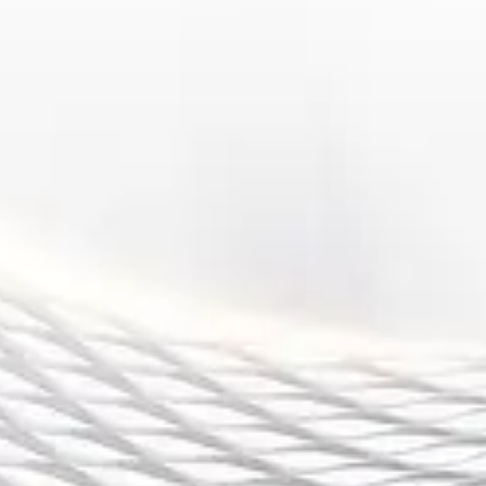
2026世界杯葡萄牙直播全程呈现精
彩赛事与球队征程回顾最新动态
2026世界杯葡萄牙直播全程将带领全球球迷深入感受
葡萄牙国家队在世界足球最高舞台上的每一个关键瞬
间，从小组赛征程到淘汰赛较量，从球员个人表现到球
队整体战术变化，全面呈现这支欧洲劲旅的世界杯故
事。作为拥...