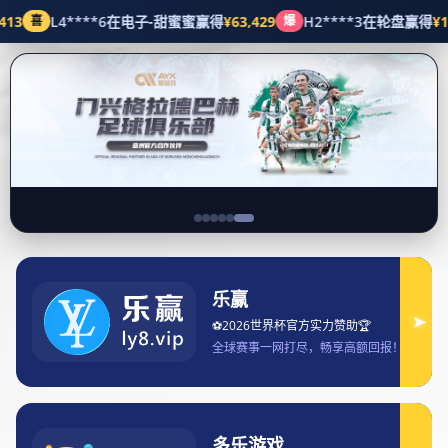
足球赛事
首页
Our Profiles