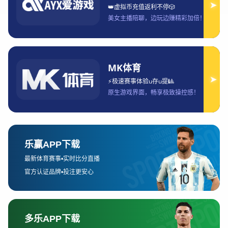
潘帕斯雄鹰辉煌夺冠征程回望阿根廷
足球王朝荣耀岁月传奇篇章再现
潘帕斯雄鹰的名字，承载着阿根廷足球百余年的热血与
荣耀。从马拉多纳时代的激情征服，到梅西率领球队再
度登顶世界之巅，阿根廷足球始终在世界舞台上书写着
属于自己的传奇篇章。本文以潘帕斯雄鹰辉煌夺冠征程
为主线，...