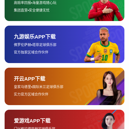
德国队锋无力问题解决了吗新阵容能
否重塑进攻火力迎来蜕变新篇章
德国足球曾经以严谨、强悍和高效著称，但近年来“锋
无力”问题始终困扰着这支欧洲传统豪门。从世界杯低
迷到欧洲杯失意，德国队在进攻端缺少稳定终结者的问
题逐渐暴露，如何重新建立具有威胁的攻击体系，成为
德国足球...