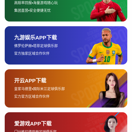
二、球迷参与操作指南
在具体参与层面，西甲官方优惠活动大多依托官方App、官
网及合作平台展开。球迷首先需要完成基础注册与身份绑
定，这是参与绝大多数福利活动的前提步骤，也是积分与权
益累积的核心入口。
完成注册后，球迷可通过活动专区查看当前可参与的优惠项
目。官方通常会以时间轴或分类标签的方式呈现活动信息，
方便球迷快速筛选与自身需求匹配的福利内容，提高参与效
率。
在操作流程上，西甲官方强调“少步骤、可追踪”。例如购
票优惠会直接在结算页面自动抵扣，抽奖与积分兑换则会在
账户中心显示进度与结果，减少人工申报与沟通成本，让球
迷参与更加轻松。