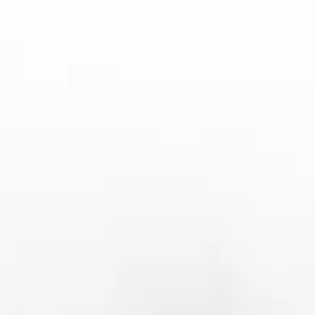
城或合作品牌渠道，球迷可享受球衣、周边产品的专属折
扣，部分活动还叠加积分返还机制，形成“消费—回馈—再
参与”的良性循环。
此外，针对忠实球迷群体，西甲还设置了等级型福利体系。
随着参与次数与积分累积提升，球迷可解锁更高层级的专属
权益，如签名抽奖、线下活动邀请等，增强长期参与的吸引
力。
四、活动价值与体验提升
从联赛层面看，官方优惠活动不仅是营销工具，更是连接球
迷的重要纽带。通过规则化、体系化的福利设计，西甲有效
增强了球迷与联赛、俱乐部之间的情感联系。
对球迷而言，这些活动带来的不仅是经济层面的实惠，更是
一种被重视、被回应的体验。清晰的规则与顺畅的参与流