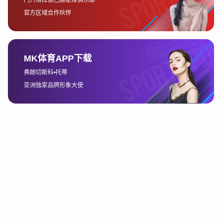
针对海外球迷与不同地区用户，官方还提供了本地化操作指
引，包括语言切换、支付方式适配以及客服支持渠道说明。
这种细致的参与指南，有效降低了跨区域参与门槛，扩大了
优惠活动的覆盖范围。
三、赛季福利内容汇总
从福利内容来看，新赛季西甲官方优惠呈现出多元化趋势。
最受关注的依然是门票与观赛相关福利，包括官方购票折
扣、套票优惠、重点场次优先购票权等，直接提升现场观赛
的性价比。
在数字化体验方面，官方推出了积分换取数字内容的福利，
如独家幕后视频、球员互动直播、纪念版数字藏品等。这类
福利不受地域限制，成为全球球迷共同参与的重要方式。
商品与品牌联动福利同样是本赛季的一大亮点。通过官方商