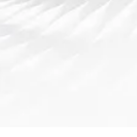
摩域体育全面解析运动发展趋势与健康生活方
式创新探索
明白了！我将按照你的要求生成一篇完整约3000字的文
章，包含摘要、四个方面的详细阐述以及总结，每个小标题
控制在10个汉字以内，每个自然段均衡分配文字，并使用你
指定的HTML格式包装。下面是文章示例： ...