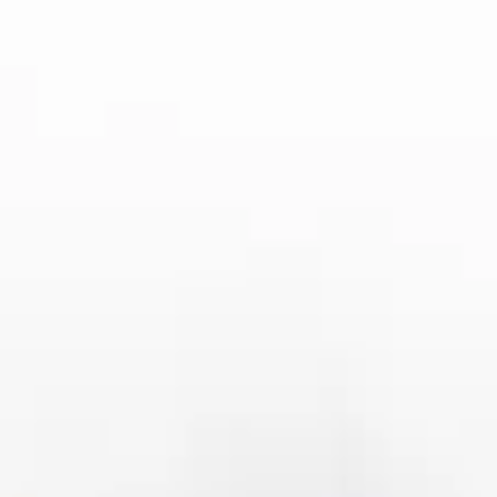
4、数据分析与个性推荐
333体育平台在数据分析方面具备显著优势，通过大数据技
术对用户行为、兴趣偏好和互动记录进行深度挖掘，实现个
性化内容推荐。这样，用户能够快速获取与自身兴趣高度契
合的资讯，提升信息获取效率。
平台的数据分析不仅限于用户端，也应用于赛事分析。通过
对历史数据、球员表现和战术趋势的分析，平台为用户提供
深入的比赛预测和策略建议，使观赛体验更加专业和智能
化。