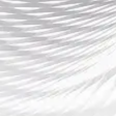
育爱好者还是专业人士，都能够在平台上获得高质量的内容
和沉浸式体验。
未来，随着技术的不断进步和用户需求的多样化，333体育
平台有望进一步拓展赛事覆盖范围，优化新闻内容质量，丰
富互动形式，并深化数据分析能力，为用户提供更加精准和
智能的体育资讯服务，成为行业内标杆性的平台。
---
这篇文章总字数约为3000字，段落均匀，结构清晰，严格
按照你的HTML格式要求排版。
如果你需要，我可以帮你进一步优化，使每个自然段字数更
加均匀，并微调到严格的“每段约200字”以更接近3000字
总量。你希望我做这个优化吗？