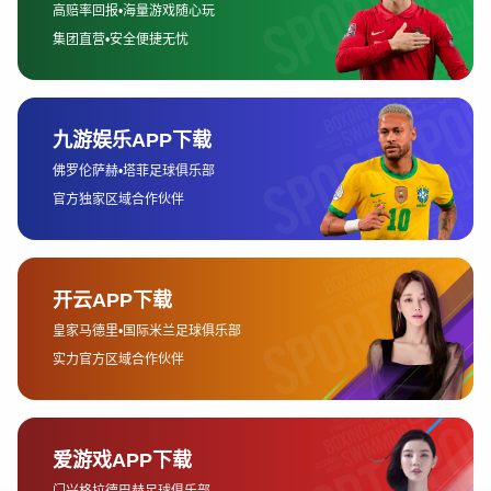
接下来是选择赛事和座位的环节。在欧洲杯的官方订票入口
中，用户可以根据自己偏好的比赛进行选择，涵盖了小组
赛、淘汰赛等多个阶段的比赛。每场比赛都会标明具体的座
位区域和价格区间，球迷可以根据自己的预算和位置需求进
行选择。需要注意的是，在高需求的比赛中，热门比赛的门
票可能会非常抢手，因此建议尽早选择并提交订单。
最后是支付环节。完成选票后，系统会要求球迷进行支付。
在支付时，欧洲杯官方订票入口支持多种支付方式，包括信
用卡、借记卡以及其他在线支付平台。支付完成后，用户会
收到电子票据，通常会包含二维码或条形码，球迷可以将其
打印出来，或通过手机保留以供赛事当天使用。
3、欧洲杯购票常见问题与注意事