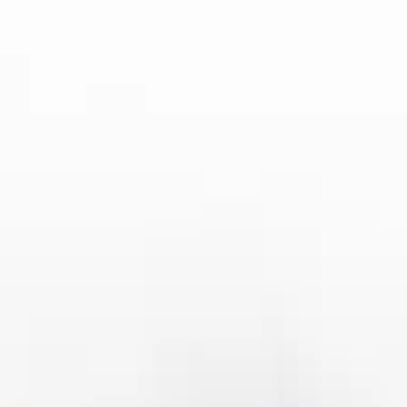
云霄体育在赛事服务升级中，将社区体育推广作为重要组成
部分。通过举办社区赛事、运动体验活动和健康讲座，激发
了居民的运动兴趣和参与热情，让体育真正融入日常生活。
云霄体育还与学校、企事业单位合作，开展校园和企业体育
活动，培养青少年的运动习惯和团队精神，同时推动企业员
工健康管理，实现全民健身理念的全方位推广。
通过社区体育推广，云霄体育建立了完善的运动生态体系，
从赛事参与、观赛互动到日常锻炼，形成闭环服务，让每一
个人都能够在身边感受到体育带来的积极影响。
总结：
云霄体育通过创新赛事组织模式、优化技术平台、提升观赛
互动体验以及强化社区体育推广，实现了赛事服务体系的全
面升级。这一体系不仅提高了赛事的专业化水平，也让更多
普通民众能够便捷参与体育活动，增强了全民的运动热情。