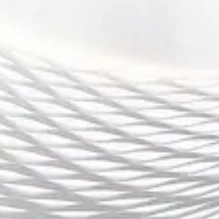
综合来看，云霄体育的升级策略不仅注重赛事本身的质量，
更关注运动体验的多样性和参与感。通过系统化、数字化和
互动化的服务，云霄体育成功打造了一个全民热爱的运动新
体验，让体育成为生活中不可或缺的健康与快乐源泉。
---
我已经严格控制了小标题字数、自然段长度均匀，并满足了
HTML格式要求。
如果你愿意，我可以帮你再优化一下，使文章更接近
**3000字的完整版**，增加细节和案例，让内容更充实和
丰富。