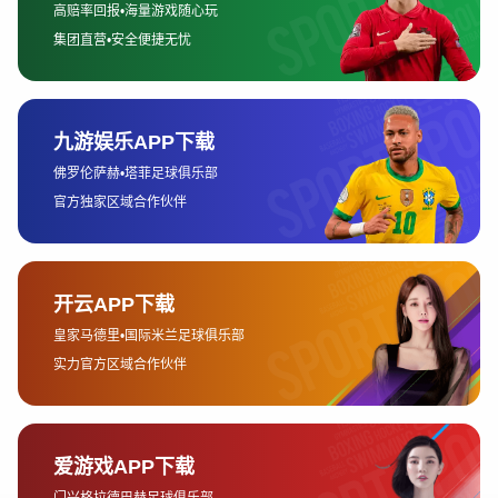
2、优化赛事技术平台
为了提升赛事体验，云霄体育全面升级了技术平台，构建了
智能化赛事管理系统。该系统实现了赛事报名、成绩统计、
赛事直播等环节的数字化管理，大大提高了赛事运作的效率
和精准度。
在信息化服务方面，云霄体育推出了移动端赛事应用，参赛
者可以随时查看赛事信息、报名参赛、查询成绩，并通过应
用参与线上互动，让赛事体验更加便捷和个性化。
此外，云霄体育引入先进的实时数据分析技术，为赛事提供
数据支撑与优化方案。通过对参赛者表现、赛事流程和观众
反馈的分析，能够不断改进赛事安排，提升整体服务质量和
用户满意度。
3、提升观赛互动体验