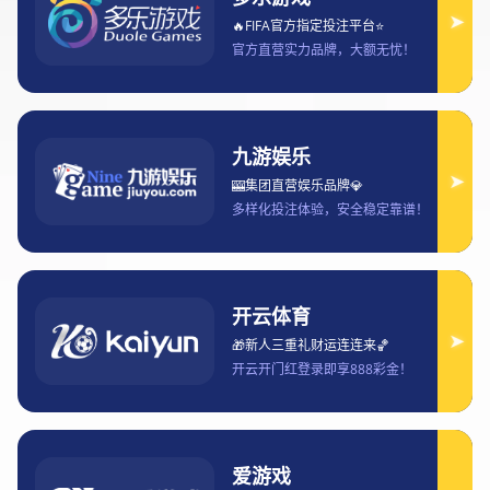
是文章内容示例：
德信体育APP
---
文章摘要：随着全民健身热潮的不断升温，体育赛事不仅是
竞技的舞台，更成为公众参与和互动的重要载体。云霄体育
在这一背景下，全面升级了赛事服务体系，力求为不同层次
的运动爱好者提供更加便捷、高效、丰富的体育体验。通过
创新赛事组织模式、优化赛事技术平台、提升观赛互动体验
以及强化社区体育推广，云霄体育实现了赛事服务的全方位
升级。这一体系不仅提升了赛事运营效率，也激发了广大群
众的运动热情，让每一个参与者都能感受到体育的魅力和乐
趣。本文将从四个方面对云霄体育如何打造全民热爱的运动
新体验进行详细阐述，全面呈现其在赛事服务体系升级上的
创新与成效。